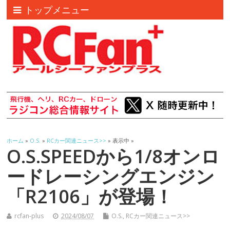
トップメニュー
ホーム
»
O.S.
»
RCカー関連ニュース>>
» 表示中 »
O.S.SPEEDから1/8オンロ
ードレーシングエンジン
「R2106」が登場！
rcfan-plus
2024/08/07
O.S.
,
RCカー関連ニュース>>