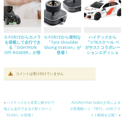
G-FORCEからカメラ
G-FORCEから便利な
ハイテックから
を搭載して走行でき
「Tyre Shoulder
「1/76スケール ペ
る「SIGHTRUN
Gluing Station」が
ガサス3 コラボレー
OFF-ROADER」が登
登場！
ションエディショ
場！
ン/C78」が登場！
コメントは受け付けていません
«
ハイテックから非常に鮮やかで
ALIGNがAlan Szabo Jr.氏による
地上も走行できる小型ドローン
小型電動ヘリ「TB15」の3Dフラ
「FLASH」が登場！
イト動画を公開！
»