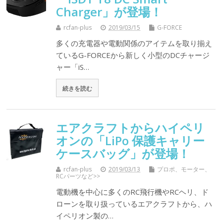
Charger」が登場！
rcfan-plus
2019/03/15
G-FORCE
多くの充電器や電動関係のアイテムを取り揃え
ているG-FORCEから新しく小型のDCチャージ
ャー「iS…
続きを読む
エアクラフトからハイペリ
オンの「LiPo 保護キャリー
ケースバッグ」が登場！
rcfan-plus
2019/03/13
プロポ、モーター、
RCパーツなど>>
電動機を中心に多くのRC飛行機やRCヘリ、ド
ローンを取り扱っているエアクラフトから、ハ
イペリオン製の…