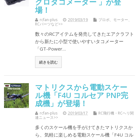
クロタコメーター 」が登
場！
rcfan-plus
2019/03/19
プロポ、モーター、
RCパーツなど>>
数々のRCアイテムを発売してきたエアクラフト
から新たに小型で使いやすいタコメーター
「GT-Power…
続きを読む
マトリクスから電動スケー
ル機「F4U コルセア PNP完
成機」が登場！
rcfan-plus
2019/03/17
RC飛行機・RCヘリ関
連ニュース>>
多くのスケール機を手がけてきたマトリクスか
ら、気軽に楽しめる電動スケール機「F4U コル