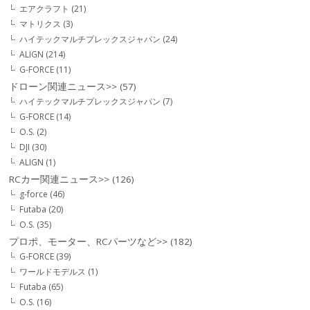
エアクラフト
(21)
マトリクス
(3)
ハイテックマルチプレックスジャパン
(24)
ALIGN
(214)
G-FORCE
(11)
ドローン関連ニュース>>
(57)
ハイテックマルチプレックスジャパン
(7)
G-FORCE
(14)
O.S.
(2)
DJI
(30)
ALIGN
(1)
RCカー関連ニュース>>
(126)
g-force
(46)
Futaba
(20)
O.S.
(35)
プロポ、モーター、RCパーツなど>>
(182)
G-FORCE
(39)
ワールドモデルス
(1)
Futaba
(65)
O.S.
(16)