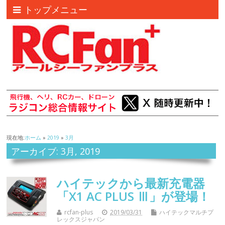
トップメニュー
現在地:
ホーム
»
2019
»
3月
アーカイブ: 3月, 2019
ハイテックから最新充電器
「X1 AC PLUS Ⅲ」が登場！
rcfan-plus
2019/03/31
ハイテックマルチプ
レックスジャパン