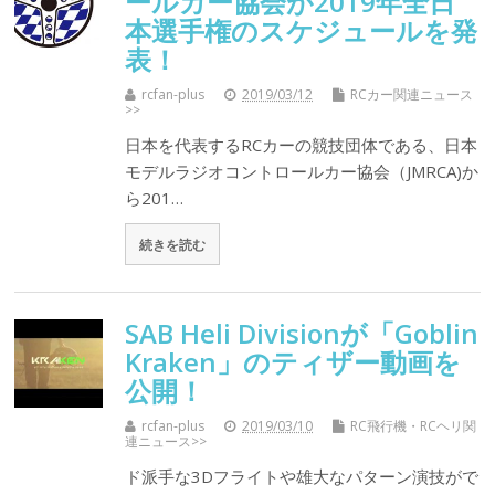
ールカー協会が2019年全日
本選手権のスケジュールを発
表！
rcfan-plus
2019/03/12
RCカー関連ニュース
>>
日本を代表するRCカーの競技団体である、日本
モデルラジオコントロールカー協会（JMRCA)か
ら201…
続きを読む
SAB Heli Divisionが「Goblin
Kraken」のティザー動画を
公開！
rcfan-plus
2019/03/10
RC飛行機・RCヘリ関
連ニュース>>
ド派手な3Dフライトや雄大なパターン演技がで