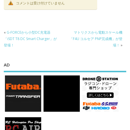
コメントは受け付けていません
«
G-FORCEから小型DC充電器
マトリクスから電動スケール機
「iSDT T8 DC Smart Charger」が
「F4U コルセア PNP完成機」が登
登場！
場！
»
AD