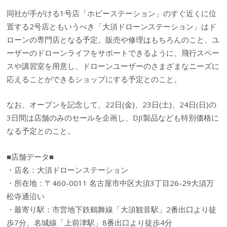
同社が手がける1号店「ホビーステーション」のすぐ近くに位
置する2号店ともいうべき「大須ドローンステーション」はド
ローンの専門店となる予定。販売や修理はもちろんのこと、ユ
ーザーのドローンライフをサポートできるように、飛行スペー
スや講習室を用意し、ドローンユーザーのさまざまなニーズに
応えることができるショップにする予定とのこと。
なお、オープンを記念して、22日(金)、23日(土)、24日(日)の
3日間は店舗のみのセールを企画し、DJI製品なども特別価格に
なる予定とのこと。
■店舗データ■
・店名：大須ドローンステーション
・所在地：〒460-0011 名古屋市中区大須3丁目26-29大須万
松寺通沿い
・最寄り駅：市営地下鉄鶴舞線「大須観音駅」2番出口より徒
歩7分、名城線「上前津駅」8番出口より徒歩4分