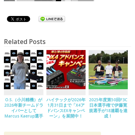
Related Posts
O.S.（小川精機）が
ハイテックが2026年
2025年度第50回F3C
2026年新チームドラ
1月31日まで「X4ア
日本選手権で伊藤寛
イバーとして
ドバンスEXキャンペ
規選手が18連覇を達
Marcus Kaerup選手
ーン」を展開中！
成！
の加入を発表！