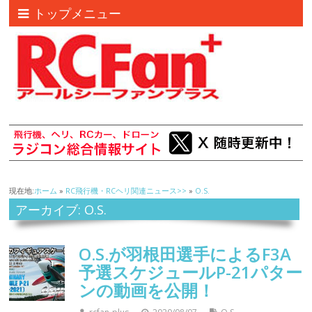
トップメニュー
現在地:
ホーム
»
RC飛行機・RCヘリ関連ニュース>>
»
O.S.
アーカイブ: O.S.
O.S.が羽根田選手によるF3A
予選スケジュールP-21パター
ンの動画を公開！