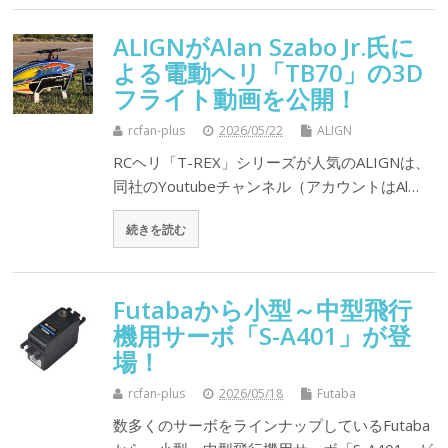
ALIGNがAlan Szabo Jr.氏に
よる電動ヘリ「TB70」の3D
フライト動画を公開！
rcfan-plus
2026/05/22
ALIGN
RCヘリ「T-REX」シリーズが人気のALIGNは、
同社のYoutubeチャンネル（アカウントはAl…
続きを読む
Futabaから小型～中型飛行
機用サーボ「S-A401」が登
場！
rcfan-plus
2026/05/18
Futaba
数多くのサーボをラインナップしているFutaba