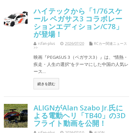
ハイテックから「1/76スケ
ール ペガサス3 コラボレー
ションエディション/C78」
が登場！
rcfan-plus
2026/07/20
RCカー関連ニュース
>>
映画『PEGASUS 3（ペガサス3）』は、“情熱・
疾走・人生の選択”をテーマにした中国の人気レ
ース…
続きを読む
ALIGNがAlan Szabo Jr.氏に
よる電動ヘリ「TB40」の3D
フライト動画を公開！
rcfan-plus
2026/07/10
ALIGN