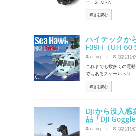
ー「SHORY…
続きを読む
ハイテックから
F09H（UH-6
rcfan-plus
2024/11/0
これまでも数多くの電動
でもあるスケールヘリ…
続きを読む
DJIから没入
品「DJI Gogg
rcfan-plus
2024/11/0