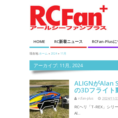
HOME
RC新着ニュース
RCFan-Plu
現在地:
ホーム
»
2024
»
11月
アーカイブ: 11月, 2024
ALIGNがAlan
の3Dフライト
rcfan-plus
2024/11/2
RCヘリ「T-REX」シリ
Al…