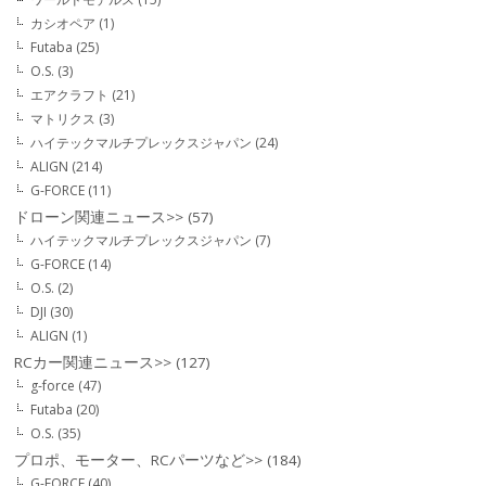
カシオペア
(1)
Futaba
(25)
O.S.
(3)
エアクラフト
(21)
マトリクス
(3)
ハイテックマルチプレックスジャパン
(24)
ALIGN
(214)
G-FORCE
(11)
ドローン関連ニュース>>
(57)
ハイテックマルチプレックスジャパン
(7)
G-FORCE
(14)
O.S.
(2)
DJI
(30)
ALIGN
(1)
RCカー関連ニュース>>
(127)
g-force
(47)
Futaba
(20)
O.S.
(35)
プロポ、モーター、RCパーツなど>>
(184)
G-FORCE
(40)