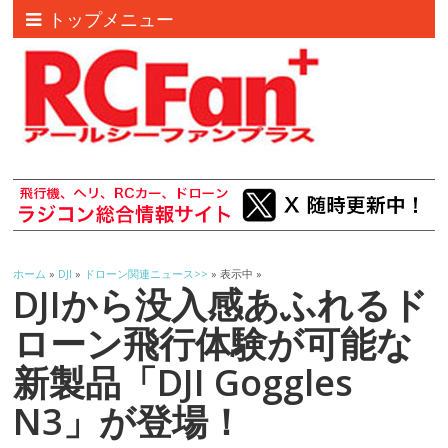
トップメニュー
ホーム
»
DJI
»
ドローン関連ニュース>>
» 表示中 »
DJIから没入感あふれるド
ローン飛行体験が可能な
新製品「DJI Goggles
N3」が登場！