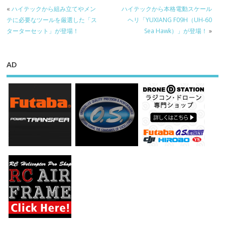
«
ハイテックから組み立てやメン
ハイテックから本格電動スケール
テに必要なツールを厳選した「ス
ヘリ「YUXIANG F09H（UH-60
ターターセット」が登場！
Sea Hawk）」が登場！
»
AD