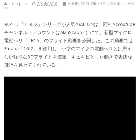
rcfan-plus
2024/08/16
ALIGN
,
RC飛行機・RCヘリ関連ニュース
>>
RCヘリ「T-REX」シリーズが人気のALIGNは、同社のYoutube
チャンネル（アカウントはAlanSzabojr）にて、新型マイクロ
電動ヘリ「TB15」のフライト動画を公開した。この動画では
Futaba「16IZ」を使用し、小型のマイクロ電動ヘリとは思え
ない軽快な3Dフライトを披露。キビキビとした動きで爽快な
飛行を見せてくれている。