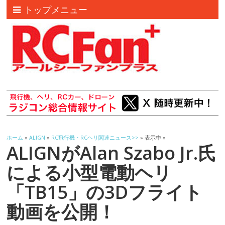
トップメニュー
ホーム
»
ALIGN
»
RC飛行機・RCヘリ関連ニュース>>
» 表示中 »
ALIGNがAlan Szabo Jr.氏
による小型電動ヘリ
「TB15」の3Dフライト
動画を公開！