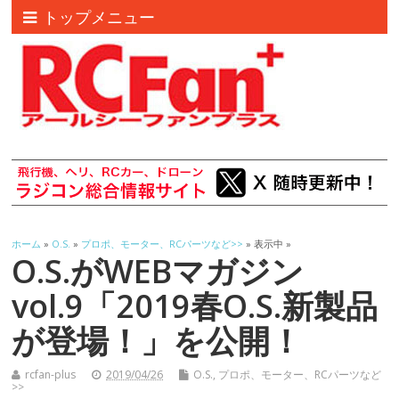
トップメニュー
ホーム
»
O.S.
»
プロポ、モーター、RCパーツなど>>
» 表示中 »
O.S.がWEBマガジン
vol.9「2019春O.S.新製品
が登場！」を公開！
rcfan-plus
2019/04/26
O.S.
,
プロポ、モーター、RCパーツなど
>>