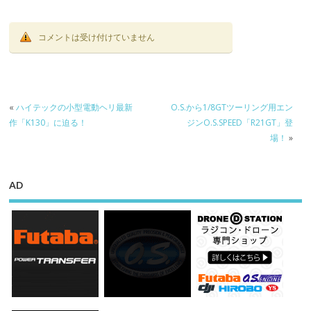
場！
コメントは受け付けていません
«
ハイテックの小型電動ヘリ最新
O.S.から1/8GTツーリング用エン
作「K130」に迫る！
ジンO.S.SPEED「R21GT」登
場！
»
AD