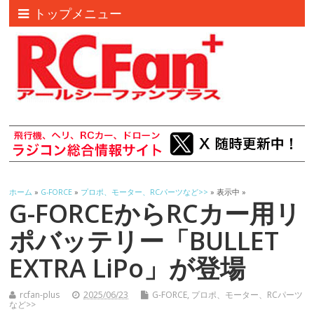
トップメニュー
ホーム
»
G-FORCE
»
プロポ、モーター、RCパーツなど>>
» 表示中 »
G-FORCEからRCカー用リ
ポバッテリー「BULLET
EXTRA LiPo」が登場
rcfan-plus
2025/06/23
G-FORCE
,
プロポ、モーター、RCパーツ
など>>