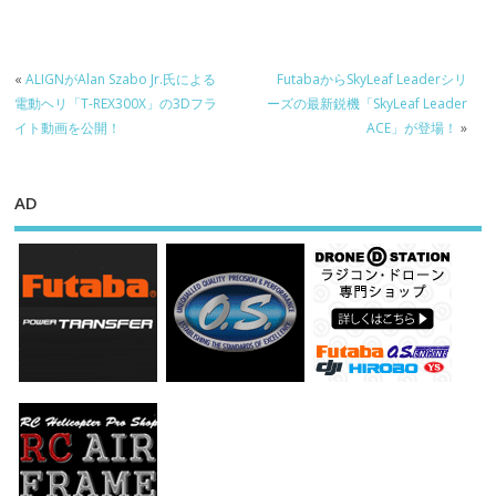
«
ALIGNがAlan Szabo Jr.氏による
FutabaからSkyLeaf Leaderシリ
電動ヘリ「T-REX300X」の3Dフラ
ーズの最新鋭機「SkyLeaf Leader
イト動画を公開！
ACE」が登場！
»
AD