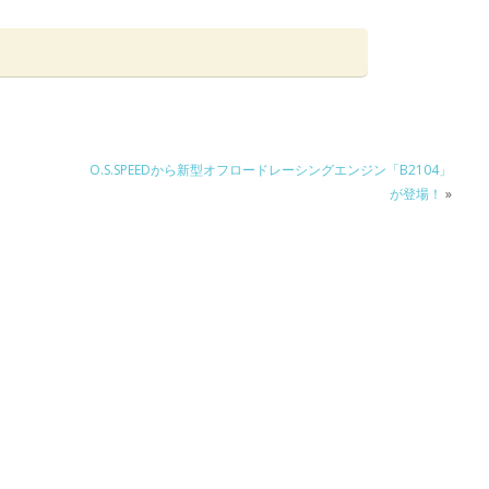
O.S.SPEEDから新型オフロードレーシングエンジン「B2104」
が登場！
»