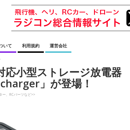
sについて
利用規約
運営会社
»
セル対応小型ストレージ放電器
Discharger」が登場！
ター、RCパーツなど>>