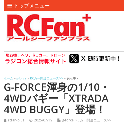
トップメニュー
ホーム
»
g-force
»
RCカー関連ニュース>>
» 表示中 »
G-FORCE渾身の1/10・
4WDバギー「XTRADA
4WD BUGGY」登場！
rcfan-plus
2025/07/19
g-force
,
RCカー関連ニュース>>