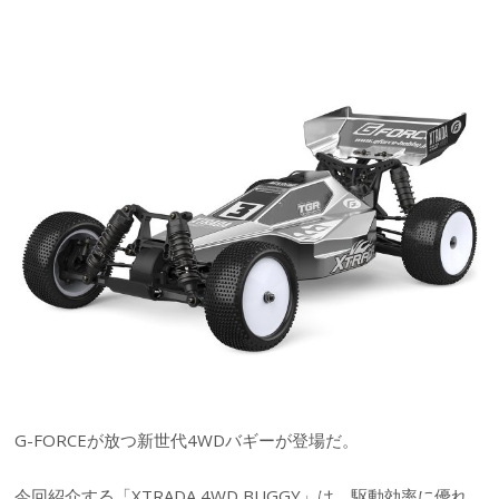
G-FORCEが放つ新世代4WDバギーが登場だ。
今回紹介する「XTRADA 4WD BUGGY」は、駆動効率に優れ