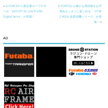
«
G-FORCEから新定番ロープロサ
G-FORCEから確かな高性能をお手
ーボ「GDS-0713L Low Profile
軽&カンタンに楽しめる「 GT4P
Digital Servo」が登場！
2.4GHz 送受信機シリーズ」が登
場！
»
AD