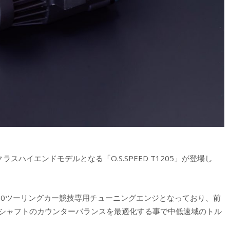
2クラスハイエンドモデルとなる「O.S.SPEED T1205」が登場し
1/10ツーリングカー競技専用チューニングエンジとなっており、前
クランクシャフトのカウンターバランスを最適化する事で中低速域のトル