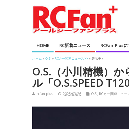
HOME
RC新着ニュース
RCFan-Plu
ホーム
»
O.S.
»
RCカー関連ニュース>>
» 表示中 »
O.S.（小川精機）
ル「O.S.SPEED T
rcfan-plus
2025/03/26
O.S.
,
RCカー関連ニュー