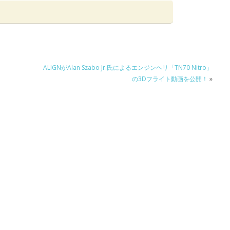
ALIGNがAlan Szabo Jr.氏によるエンジンヘリ「TN70 Nitro」
の3Dフライト動画を公開！
»