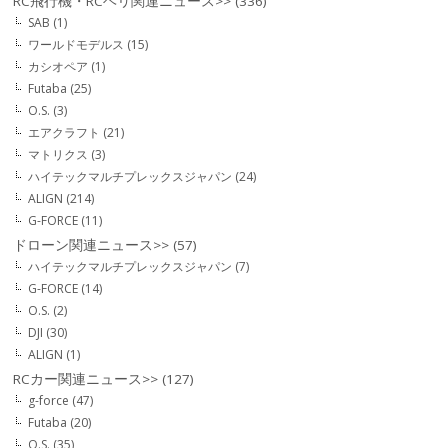
RC飛行機・RCヘリ関連ニュース>>
(336)
SAB
(1)
ワールドモデルス
(15)
カシオペア
(1)
Futaba
(25)
O.S.
(3)
エアクラフト
(21)
マトリクス
(3)
ハイテックマルチプレックスジャパン
(24)
ALIGN
(214)
G-FORCE
(11)
ドローン関連ニュース>>
(57)
ハイテックマルチプレックスジャパン
(7)
G-FORCE
(14)
O.S.
(2)
DJI
(30)
ALIGN
(1)
RCカー関連ニュース>>
(127)
g-force
(47)
Futaba
(20)
O.S.
(35)