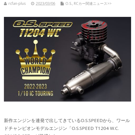
rcfan-plus
2023/03/06
O.S.
,
RCカー関連ニュース>>
新作エンジンを連発で出してきているO.S.SPEEDから、ワール
ドチャンピオンモデルエンジン「O.S.SPEED T1204 W.C.