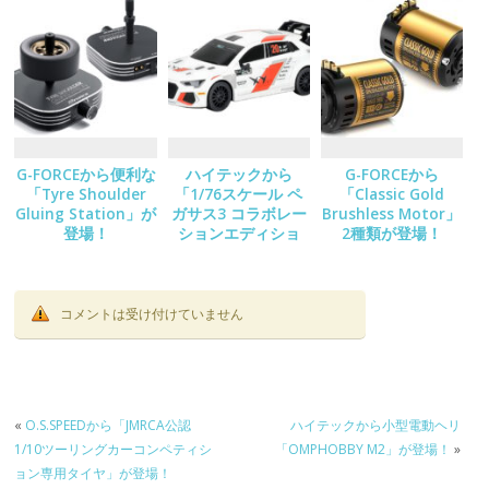
G-FORCEから便利な
ハイテックから
G-FORCEから
「Tyre Shoulder
「1/76スケール ペ
「Classic Gold
Gluing Station」が
ガサス3 コラボレー
Brushless Motor」
登場！
ションエディショ
2種類が登場！
ン/C78」が登場！
コメントは受け付けていません
«
O.S.SPEEDから「JMRCA公認
ハイテックから小型電動ヘリ
1/10ツーリングカーコンペティシ
「OMPHOBBY M2」が登場！
»
ョン専用タイヤ」が登場！