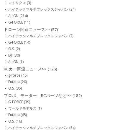
マトリクス
(3)
ハイテックマルチプレックスジャパン
(24)
ALIGN
(214)
G-FORCE
(11)
ドローン関連ニュース>>
(57)
ハイテックマルチプレックスジャパン
(7)
G-FORCE
(14)
O.S.
(2)
DJI
(30)
ALIGN
(1)
RCカー関連ニュース>>
(126)
g-force
(46)
Futaba
(20)
O.S.
(35)
プロポ、モーター、RCパーツなど>>
(182)
G-FORCE
(39)
ワールドモデルス
(1)
Futaba
(65)
O.S.
(16)
ハイテックマルチプレックスジャパン
(54)