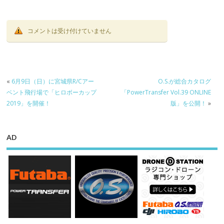
開！
コメントは受け付けていません
«
6月9日（日）に宮城県R/Cアー
O.S.が総合カタログ
ベント飛行場で「ヒロボーカップ
「PowerTransfer Vol.39 ONLINE
2019」を開催！
版」を公開！
»
AD