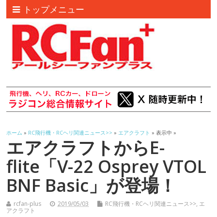
トップメニュー
ホーム
»
RC飛行機・RCヘリ関連ニュース>>
»
エアクラフト
» 表示中 »
エアクラフトからE-
flite「V-22 Osprey VTOL
BNF Basic」が登場！
rcfan-plus
2019/05/03
RC飛行機・RCヘリ関連ニュース>>
,
エ
アクラフト