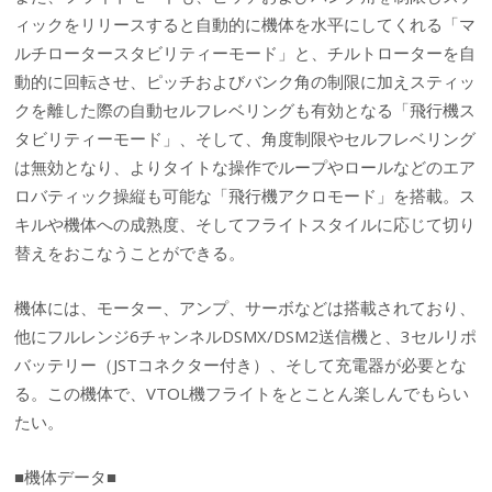
ィックをリリースすると自動的に機体を水平にしてくれる「マ
ルチロータースタビリティーモード」と、チルトローターを自
動的に回転させ、ピッチおよびバンク角の制限に加えスティッ
クを離した際の自動セルフレベリングも有効となる「飛行機ス
タビリティーモード」、そして、角度制限やセルフレベリング
は無効となり、よりタイトな操作でループやロールなどのエア
ロバティック操縦も可能な「飛行機アクロモード」を搭載。ス
キルや機体への成熟度、そしてフライトスタイルに応じて切り
替えをおこなうことができる。
機体には、モーター、アンプ、サーボなどは搭載されており、
他にフルレンジ6チャンネルDSMX/DSM2送信機と、3セルリポ
バッテリー（JSTコネクター付き）、そして充電器が必要とな
る。この機体で、VTOL機フライトをとことん楽しんでもらい
たい。
■機体データ■