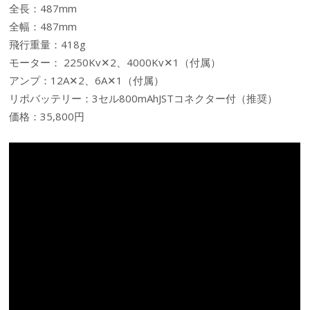
全長：487mm
全幅：487mm
飛行重量：418g
モーター： 2250Kv✕2、4000Kv✕1（付属）
アンプ：12A✕2、6A✕1（付属）
リポバッテリー：3セル800mAhJSTコネクター付（推奨）
価格：35,800円