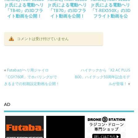
Jr.氏による電動ヘリ
Jr.氏による電動ヘリ
Jr.氏による電動ヘリ
「TB40」の3Dフラ
「TB70」の3Dフラ
「T-REX550X」の3D
イト動画を公開！
イト動画を公開！
フライト動画を公
開！
コメントは受け付けていません
«
Futabaがヘリ用ジャイロ
ハイテックから「X2 AC PLUS
「CGY760R」でホバリングがで
800」ハイテック50周年記念モデ
きるまでの初期設定動画を公開！
ルが登場！
»
AD