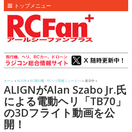
トップメニュー
ホーム
»
ALIGN
»
RC飛行機・RCヘリ関連ニュース>>
» 表示中 »
ALIGNがAlan Szabo Jr.氏
による電動ヘリ「TB70」
の3Dフライト動画を公
開！