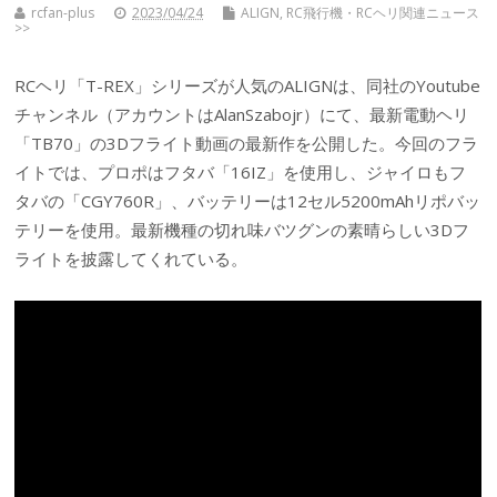
rcfan-plus
2023/04/24
ALIGN
,
RC飛行機・RCヘリ関連ニュース
>>
RCヘリ「T-REX」シリーズが人気のALIGNは、同社のYoutube
チャンネル（アカウントはAlanSzabojr）にて、最新電動ヘリ
「TB70」の3Dフライト動画の最新作を公開した。今回のフラ
イトでは、プロポはフタバ「16IZ」を使用し、ジャイロもフ
タバの「CGY760R」、バッテリーは12セル5200mAhリポバッ
テリーを使用。最新機種の切れ味バツグンの素晴らしい3Dフ
ライトを披露してくれている。