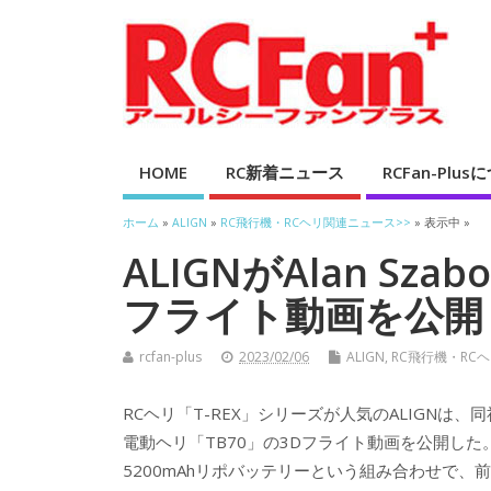
HOME
RC新着ニュース
RCFan-Plu
ホーム
»
ALIGN
»
RC飛行機・RCヘリ関連ニュース>>
» 表示中 »
ALIGNがAlan Sza
フライト動画を公開
rcfan-plus
2023/02/06
ALIGN
,
RC飛行機・RC
RCヘリ「T-REX」シリーズが人気のALIGNは、同社
電動ヘリ「TB70」の3Dフライト動画を公開した。
5200mAhリポバッテリーという組み合わせで