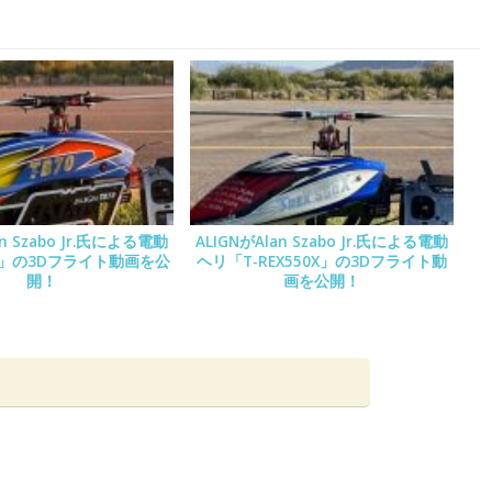
an Szabo Jr.氏による電動
ALIGNがAlan Szabo Jr.氏による電動
0」の3Dフライト動画を公
ヘリ「T-REX550X」の3Dフライト動
開！
画を公開！