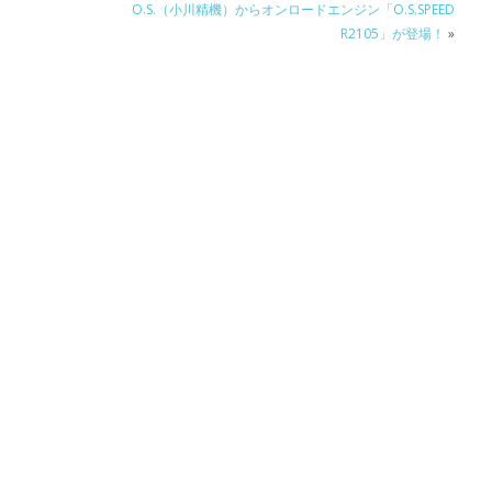
O.S.（小川精機）からオンロードエンジン「O.S.SPEED
R2105」が登場！
»