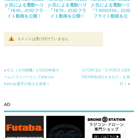
Jr.氏による電動ヘリ
Jr.氏による電動ヘリ
Jr.氏による電動ヘリ
「TB40」の3Dフラ
「TB70」の3Dフラ
「T-REX550X」の3D
イト動画を公開！
イト動画を公開！
フライト動画を公
開！
コメントは受け付けていません
«
O.S.（小川精機）が2026年新チ
G-FORCEが「G-FORCE 2026
ームドライバーとしてMarcus
DRONE&HELIカタログ」を発
Kaerup選手の加入を発表！
行！
»
AD