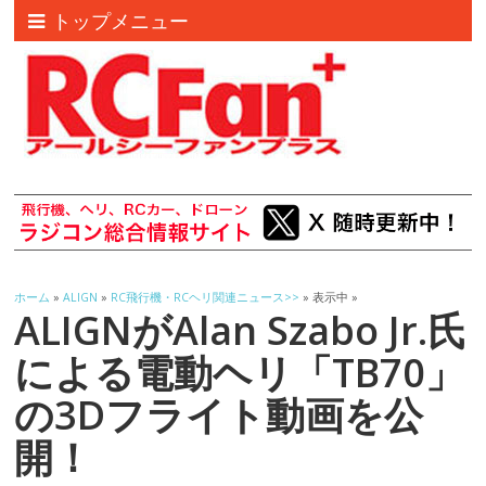
トップメニュー
ホーム
»
ALIGN
»
RC飛行機・RCヘリ関連ニュース>>
» 表示中 »
ALIGNがAlan Szabo Jr.氏
による電動ヘリ「TB70」
の3Dフライト動画を公
開！