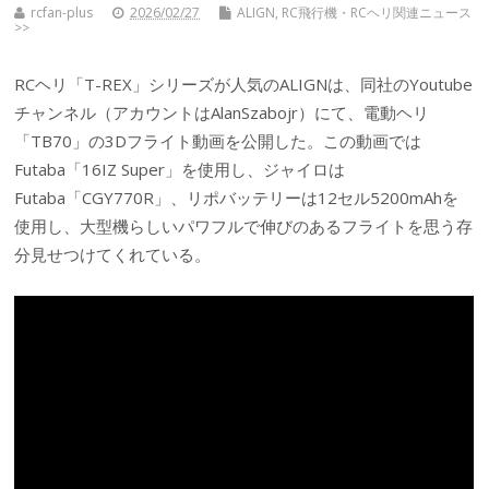
rcfan-plus
2026/02/27
ALIGN
,
RC飛行機・RCヘリ関連ニュース
>>
RCヘリ「T-REX」シリーズが人気のALIGNは、同社のYoutube
チャンネル（アカウントはAlanSzabojr）にて、電動ヘリ
「TB70」の3Dフライト動画を公開した。この動画では
Futaba「16IZ Super」を使用し、ジャイロは
Futaba「CGY770R」、リポバッテリーは12セル5200mAhを
使用し、大型機らしいパワフルで伸びのあるフライトを思う存
分見せつけてくれている。