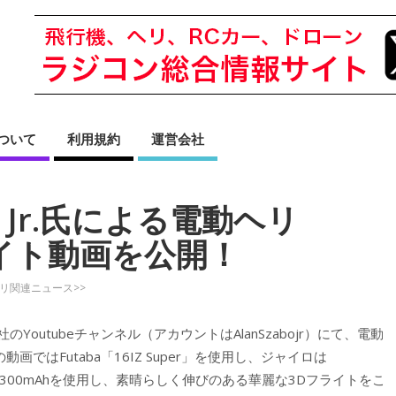
sについて
利用規約
運営会社
abo Jr.氏による電動ヘリ
ライト動画を公開！
ヘリ関連ニュース>>
のYoutubeチャンネル（アカウントはAlanSzabojr）にて、電動
ではFutaba「16IZ Super」を使用し、ジャイロは
セル3300mAhを使用し、素晴らしく伸びのある華麗な3Dフライトをこ