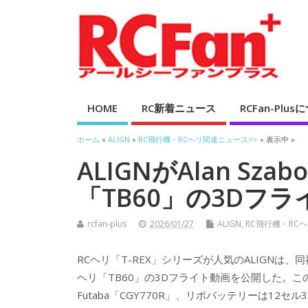
HOME
RC新着ニュース
RCFan-Plu
ホーム
»
ALIGN
»
RC飛行機・RCヘリ関連ニュース>>
» 表示中 »
ALIGNがAlan Sz
「TB60」の3Dフ
rcfan-plus
2026/01/27
ALIGN
,
RC飛行機・RC
RCヘリ「T-REX」シリーズが人気のALIGNは、同社
ヘリ「TB60」の3Dフライト動画を公開した。この動画
Futaba「CGY770R」、リポバッテリーは12