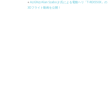
«
ALIGNがAlan Szabo Jr.氏による電動ヘリ「T-REX550X」の
3Dフライト動画を公開！