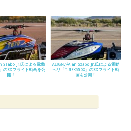
an Szabo Jr.氏による電動
ALIGNがAlan Szabo Jr.氏による電動
0」の3Dフライト動画を公
ヘリ「T-REX550X」の3Dフライト動
開！
画を公開！