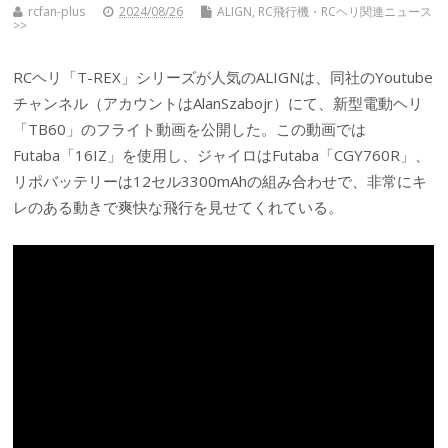
rcfan-plus
2024/08/26
ALIGN
,
RC飛行機・RCヘリ関連ニュース
>>
RCヘリ「T-REX」シリーズが人気のALIGNは、同社のYoutube
チャンネル（アカウントはAlanSzabojr）にて、新型電動ヘリ
「TB60」のフライト動画を公開した。この動画では
Futaba「16IZ」を使用し、ジャイロはFutaba「CGY760R」、
リポバッテリーは12セル3300mAhの組み合わせで、非常にキ
レのある動きで爽快な飛行を見せてくれている。