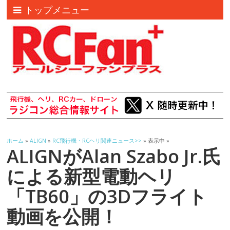
トップメニュー
ホーム
»
ALIGN
»
RC飛行機・RCヘリ関連ニュース>>
» 表示中 »
ALIGNがAlan Szabo Jr.氏
による新型電動ヘリ
「TB60」の3Dフライト
動画を公開！