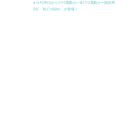
«
G-FORCEから1/10電動カー&1/12電動カー競技用
ESC「BLC160Air」が登場！