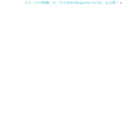
O.S.（小川精機）が「O.S.Web Magazine Vol.62」を公開！
»