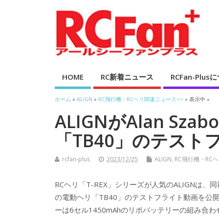
HOME
RC新着ニュース
RCFan-Plu
ホーム
»
ALIGN
»
RC飛行機・RCヘリ関連ニュース>>
» 表示中 »
ALIGNがAlan Sz
「TB40」のテスト
rcfan-plus
2023/12/25
ALIGN
,
RC飛行機・RC
RCヘリ「T-REX」シリーズが人気のALIGNは、同社
の電動ヘリ「TB40」のテストフライト動画を公開した
ーは6セル1450mAhのリポバッテリーの組み合