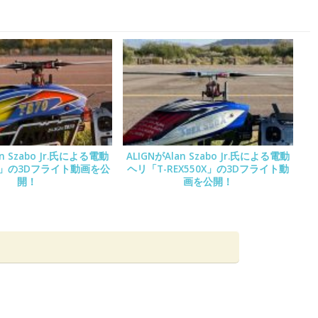
an Szabo Jr.氏による電動
ALIGNがAlan Szabo Jr.氏による電動
0」の3Dフライト動画を公
ヘリ「T-REX550X」の3Dフライト動
開！
画を公開！