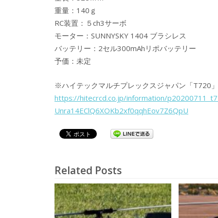
重量：140ｇ
RC装置：５ch3サーボ
モーター：SUNNYSKY 1404 ブラシレス
バッテリー：2セル300mAhリポバッテリー
予価：未定
※ハイテックマルチプレックスジャパン「T720」
https://hitecrcd.co.jp/information/p20200711
Unra14EClQ6XOKb2xf0qqhEov7Z6QpU
Related Posts