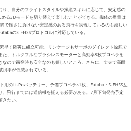
おり、自分のフライトスタイルや操縦スキルに応じて、安定感の
しめる3Dモードを切り替えて楽しむことができる。機体の重量は
制御で軽さに負けない安定感のある飛行を実現しているのも嬉しい
abaのS-FHSSプロトコルに対応している。
で素早く確実に組立可能。リンケージもサーボのダイレクト操舵で
また、トルクフルなブラシレスモーターと高効率3枚プロペラを
きなので衝突時も安全なのも嬉しいところ。さらに、丈夫で高耐
破損率が低減されている。
のLi-Poバッテリー、予備プロペラ×1枚、Futaba・S-FHSS互
り、飛行までには送信機を揃える必要がある。7月下旬発売予定
頂きたい。