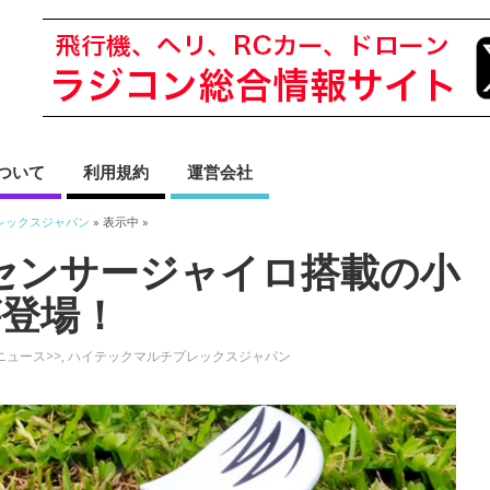
sについて
利用規約
運営会社
レックスジャパン
» 表示中 »
センサージャイロ搭載の小
が登場！
ニュース>>
,
ハイテックマルチプレックスジャパン