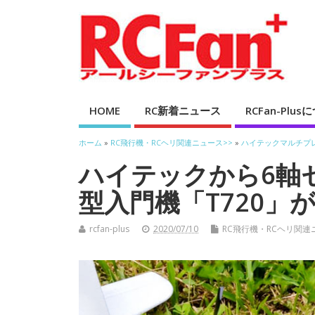
HOME
RC新着ニュース
RCFan-Plu
ホーム
»
RC飛行機・RCヘリ関連ニュース>>
»
ハイテックマルチプ
ハイテックから6軸
型入門機「T720」
rcfan-plus
2020/07/10
RC飛行機・RCヘリ関連