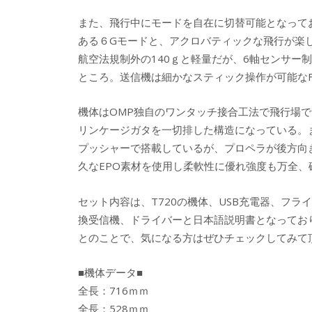
また、飛行中にモードを自在に切替可能となって
ある６Gモードと、アクロバティックな飛行が楽
航空法規制外の140ｇと軽量だが、6軸センサー
ところ。送信機は細かなスティック操作が可能なFut
機体はOMP独自のワンタッチ接合工法で飛行場
リンケージガタを一切排した構造になっている。
プッシャーで搭載しているが、プロペラが後方向
久なEPO素材を使用し柔軟性に優れ強度も万全、
セット内容は、T720の機体、USB充電器、フライト用
換受信機、ドライバーと日本語説明書となってお
とのことで、気になる方はぜひチェックしてみて
■機体データ■
全長：716ｍｍ
全長：528ｍｍ