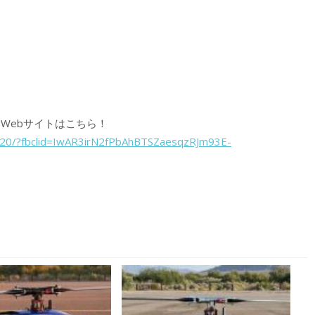
Webサイトはこちら！
_t720/?fbclid=IwAR3irN2fPbAhBTSZaesqzRJm93E-