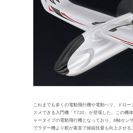
これまでも多くの電動飛行機や電動ヘリ、ドロー
スメできる入門機「T720」が登場した。この機
ャータイプの電動飛行機となっており、6軸セン
でラダー機より舵が素直で操縦技量も向上させる