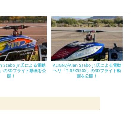
an Szabo Jr.氏による電動
ALIGNがAlan Szabo Jr.氏による電動
0」の3Dフライト動画を公
ヘリ「T-REX550X」の3Dフライト動
開！
画を公開！