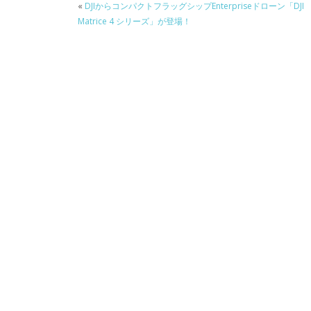
«
DJIからコンパクトフラッグシップEnterpriseドローン「DJI
Matrice 4 シリーズ」が登場！