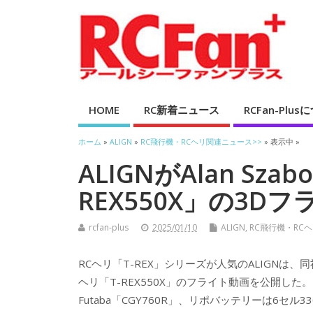
HOME
RC新着ニュース
RCFan-Plu
ホーム
»
ALIGN
»
RC飛行機・RCヘリ関連ニュース>>
» 表示中 »
ALIGNがAlan Sza
REX550X」の3D
rcfan-plus
2025/01/10
ALIGN
,
RC飛行機・RC
RCヘリ「T-REX」シリーズが人気のALIGNは、同社
ヘリ「T-REX550X」のフライト動画を公開した。こ
Futaba「CGY760R」、リポバッテリーは6セ