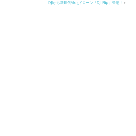
DJIから新世代Vlogドローン「DJI Flip」登場！
»