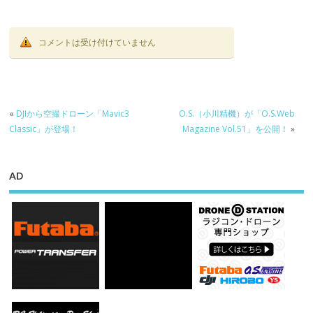
開！
コメントは受け付けていません
«
DJIから空撮ドローン「Mavic3
O.S.（小川精機）が「O.S.Web
Classic」が登場！
Magazine Vol.51」を公開！
»
AD