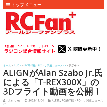
トップメニュー
ホーム
»
ALIGN
»
RC飛行機・RCヘリ関連ニュース>>
» 表示中 »
ALIGNがAlan Szabo Jr.氏
による「T-REX300X」の
3Dフライト動画を公開！
rcfan-plus
2022/11/04
ALIGN
,
RC飛行機・RCヘリ関連ニュース
>>