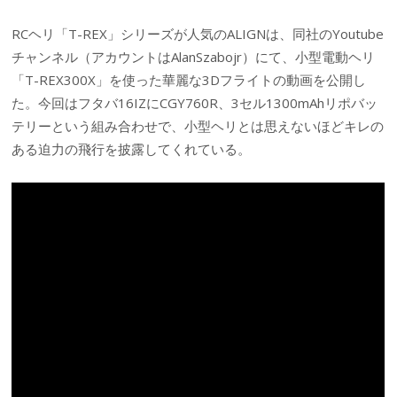
RCヘリ「T-REX」シリーズが人気のALIGNは、同社のYoutube
チャンネル（アカウントはAlanSzabojr）にて、小型電動ヘリ
「T-REX300X」を使った華麗な3Dフライトの動画を公開し
た。今回はフタバ16IZにCGY760R、3セル1300mAhリポバッ
テリーという組み合わせで、小型ヘリとは思えないほどキレの
ある迫力の飛行を披露してくれている。