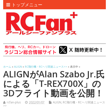
トップメニュー
ホーム
»
ALIGN
»
RC飛行機・RCヘリ関連ニュース>>
» 表示中 »
ALIGNがAlan Szabo Jr.氏
による「T-REX700X」の
3Dフライト動画を公開！
rcfan-plus
2022/01/07
ALIGN
,
RC飛行機・RCヘリ関連ニュース
>>