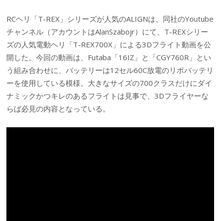
RCヘリ「T-REX」シリーズが人気のALIGNは、同社のYoutube
チャンネル（アカウントはAlanSzabojr）にて、T-REXシリー
ズの人気電動ヘリ「T-REX700X」による3Dフライト動画を公
開した。今回の動画は、Futaba「16IZ」と「CGY760R」とい
う組み合わせに、バッテリーは12セル60C放電のリポバッテリ
ーを使用している模様。大きなサイズの700クラスだけにダイ
ナミックかつキレのあるフライトは見事で、3Dフライヤーな
らば必見の内容となっている。