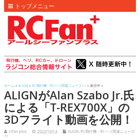
トップメニュー
ホーム
»
ALIGN
»
RC飛行機・RCヘリ関連ニュース>>
» 表示中 »
ALIGNがAlan Szabo Jr.氏
による「T-REX700X」の
3Dフライト動画を公開！
rcfan-plus
2022/10/14
ALIGN
,
RC飛行機・RCヘリ関連ニュース
>>