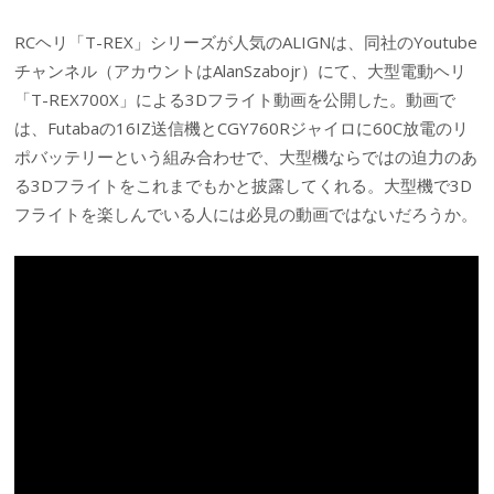
RCヘリ「T-REX」シリーズが人気のALIGNは、同社のYoutube
チャンネル（アカウントはAlanSzabojr）にて、大型電動ヘリ
「T-REX700X」による3Dフライト動画を公開した。動画で
は、Futabaの16IZ送信機とCGY760Rジャイロに60C放電のリ
ポバッテリーという組み合わせで、大型機ならではの迫力のあ
る3Dフライトをこれまでもかと披露してくれる。大型機で3D
フライトを楽しんでいる人には必見の動画ではないだろうか。