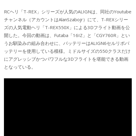
RCヘリ「T-REX」シリーズが人気のALIGNは、同社のYoutube
チャンネル（アカウントはAlanSzabojr）にて、T-REXシリー
ズの人気電動ヘリ「T-REX550X」による3Dフライト動画を公
開した。今回の動画は、Futaba「16IZ」と「CGY760R」とい
うお馴染みの組み合わせに、バッテリーはALIGN6セルリポバ
ッテリーを使用している模様。ミドルサイズの550クラスだけ
にアグレッシブかつパワフルな3Dフライトを堪能できる動画
となっている。