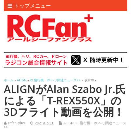
トップメニュー
ホーム
»
ALIGN
»
RC飛行機・RCヘリ関連ニュース>>
» 表示中 »
ALIGNがAlan Szabo Jr.氏
による「T-REX550X」の
3Dフライト動画を公開！
rcfan-plus
2021/07/31
ALIGN
,
RC飛行機・RCヘリ関連ニュース
>>