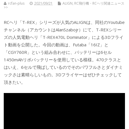
rcfan-plus
2021/09/21
ALIGN
,
RC飛行機・RCヘリ関連ニュース
>>
RCヘリ「T-REX」シリーズが人気のALIGNは、同社のYoutube
チャンネル（アカウントはAlanSzabojr）にて、T-REXシリー
ズの人気電動ヘリ「T-REX470L Dominator」による3Dフライ
ト動画を公開した。今回の動画は、Futaba「16IZ」と
「CGY760R」という組み合わせに、バッテリーは6セル
1450mAhリポバッテリーを使用している模様。470クラスと
はいえ、6セルで飛ばしているのでそのパワフルさとダイナミ
ックさは素晴らしいもの。3Dフライヤーはぜひチェックして
頂きたい。