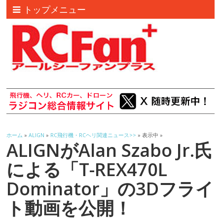
トップメニュー
ホーム
»
ALIGN
»
RC飛行機・RCヘリ関連ニュース>>
» 表示中 »
ALIGNがAlan Szabo Jr.氏
による「T-REX470L
Dominator」の3Dフライ
ト動画を公開！