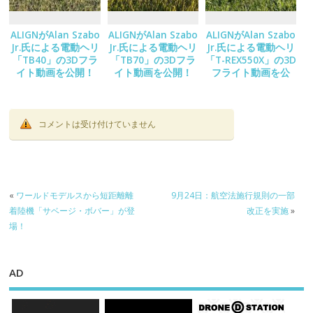
ALIGNがAlan Szabo
ALIGNがAlan Szabo
ALIGNがAlan Szabo
Jr.氏による電動ヘリ
Jr.氏による電動ヘリ
Jr.氏による電動ヘリ
「TB40」の3Dフラ
「TB70」の3Dフラ
「T-REX550X」の3D
イト動画を公開！
イト動画を公開！
フライト動画を公
開！
コメントは受け付けていません
«
ワールドモデルスから短距離離
9月24日：航空法施行規則の一部
着陸機「サベージ・ボバー」が登
改正を実施
»
場！
AD