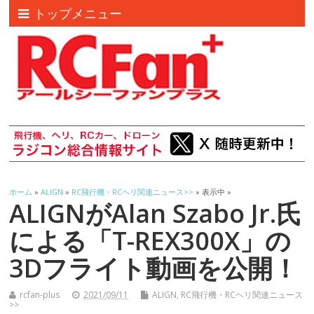
トップメニュー
ホーム
»
ALIGN
»
RC飛行機・RCヘリ関連ニュース>>
» 表示中 »
ALIGNがAlan Szabo Jr.氏
による「T-REX300X」の
3Dフライト動画を公開！
rcfan-plus
2021/09/11
ALIGN
,
RC飛行機・RCヘリ関連ニュース
>>