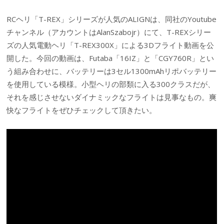
RCヘリ「T-REX」シリーズが人気のALIGNは、同社のYoutube
チャンネル（アカウントはAlanSzabojr）にて、T-REXシリー
ズの人気電動ヘリ「T-REX300X」による3Dフライト動画を公
開した。今回の動画は、Futaba「16IZ」と「CGY760R」とい
う組み合わせに、バッテリーは3セル1300mAhリポバッテリー
を使用している模様。小型ヘリの部類に入る300クラスだが、
それを感じさせないダイナミックなフライトは見事なもの。爽
快なフライトをぜひチェックして頂きたい。