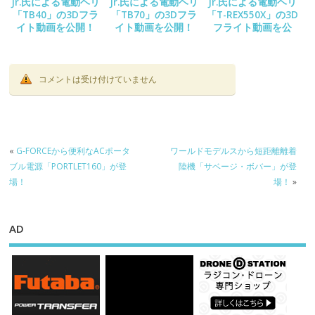
Jr.氏による電動ヘリ
Jr.氏による電動ヘリ
Jr.氏による電動ヘリ
「TB40」の3Dフラ
「TB70」の3Dフラ
「T-REX550X」の3D
イト動画を公開！
イト動画を公開！
フライト動画を公
開！
コメントは受け付けていません
«
G-FORCEから便利なACポータ
ワールドモデルスから短距離離着
ブル電源「PORTLET160」が登
陸機「サベージ・ボバー」が登
場！
場！
»
AD