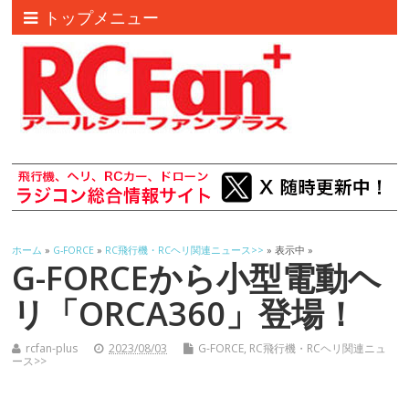
トップメニュー
ホーム
»
G-FORCE
»
RC飛行機・RCヘリ関連ニュース>>
» 表示中 »
G-FORCEから小型電動ヘ
リ「ORCA360」登場！
rcfan-plus
2023/08/03
G-FORCE
,
RC飛行機・RCヘリ関連ニュ
ース>>