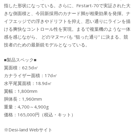
指した形状になっている。さらに、Firstart-70で実証された大
きな側面積と、今回新採用のカナード脚が相乗効果を発揮。ナ
イフエッジでの浮きやドリフトを抑え、思い通りにラインを描
ける爽快なコントロール性を実現。まるで複葉機のような一体
感を感じながら、 どのマヌーバも “狙った通り” に決まる、競
技者のための最新鋭モデルとなっている。
■製品スペック■
翼面積：62.5d㎡
カナライザー面積：17d㎡
水平尾翼面積：18.9d㎡
翼幅：1,800mm
胴体長：1,960mm
重量：4,700～4,900g
価格：165,000円（税込・キット）
※Desi-land Webサイト