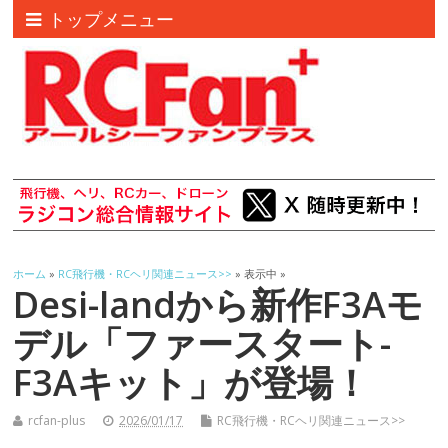
トップメニュー
ホーム
»
RC飛行機・RCヘリ関連ニュース>>
» 表示中 »
Desi-landから新作F3Aモ
デル「ファースタート-
F3Aキット」が登場！
rcfan-plus
2026/01/17
RC飛行機・RCヘリ関連ニュース>>