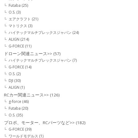
Futaba
(25)
O.S.
(3)
エアクラフト
(21)
マトリクス
(3)
ハイテックマルチプレックスジャパン
(24)
ALIGN
(214)
G-FORCE
(11)
ドローン関連ニュース>>
(57)
ハイテックマルチプレックスジャパン
(7)
G-FORCE
(14)
O.S.
(2)
DJI
(30)
ALIGN
(1)
RCカー関連ニュース>>
(126)
g-force
(46)
Futaba
(20)
O.S.
(35)
プロポ、モーター、RCパーツなど>>
(182)
G-FORCE
(39)
ワールドモデルス
(1)