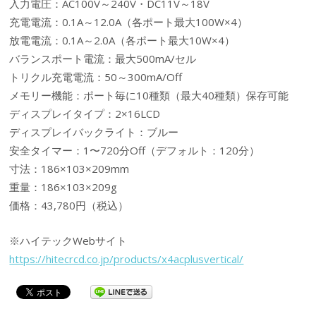
入力電圧：AC100V～240V・DC11V～18V
充電電流：0.1A～12.0A（各ポート最大100W×4）
放電電流：0.1A～2.0A（各ポート最大10W×4）
バランスポート電流：最大500mA/セル
トリクル充電電流：50～300mA/Off
メモリー機能：ポート毎に10種類（最大40種類）保存可能
ディスプレイタイプ：2×16LCD
ディスプレイバックライト：ブルー
安全タイマー：1〜720分Off（デフォルト：120分）
寸法：186×103×209mm
重量：186×103×209g
価格：43,780円（税込）
※ハイテックWebサイト
https://hitecrcd.co.jp/products/x4acplusvertical/