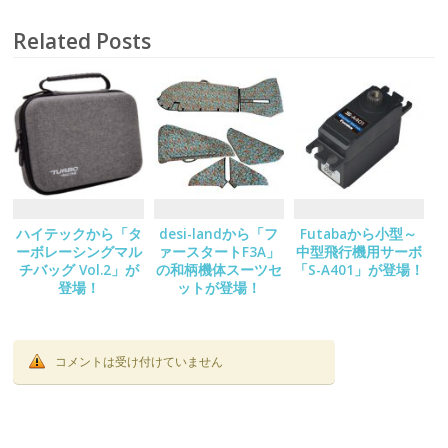
Related Posts
ハイテックから「タ
desi-landから「フ
Futabaから小型～
ーボレーシングマル
ァースタートF3A」
中型飛行機用サーボ
チバッグ Vol.2」が
の和柄機体スーツセ
「S-A401」が登場！
登場！
ットが登場！
コメントは受け付けていません