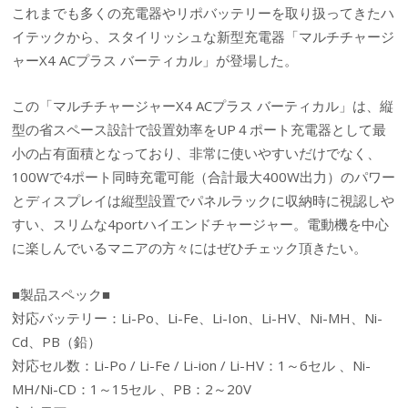
これまでも多くの充電器やリポバッテリーを取り扱ってきたハ
イテックから、スタイリッシュな新型充電器「マルチチャージ
ャーX4 ACプラス バーティカル」が登場した。
この「マルチチャージャーX4 ACプラス バーティカル」は、縦
型の省スペース設計で設置効率をUP４ポート充電器として最
小の占有面積となっており、非常に使いやすいだけでなく、
100Wで4ポート同時充電可能（合計最大400W出力）のパワー
とディスプレイは縦型設置でパネルラックに収納時に視認しや
すい、スリムな4portハイエンドチャージャー。電動機を中心
に楽しんでいるマニアの方々にはぜひチェック頂きたい。
■製品スペック■
対応バッテリー：Li-Po、Li-Fe、Li-Ion、Li-HV、Ni-MH、Ni-
Cd、PB（鉛）
対応セル数：Li-Po / Li-Fe / Li-ion / Li-HV：1～6セル 、Ni-
MH/Ni-CD：1～15セル 、PB：2～20V