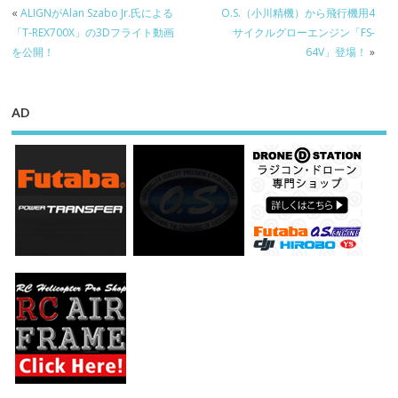
«
ALIGNがAlan Szabo Jr.氏による
O.S.（小川精機）から飛行機用4
「T-REX700X」の3Dフライト動画
サイクルグローエンジン「FS-
を公開！
64V」登場！
»
AD