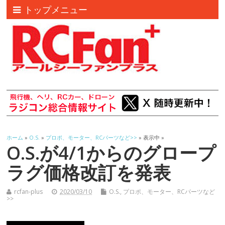
トップメニュー
ホーム
»
O.S.
»
プロポ、モーター、RCパーツなど>>
» 表示中 »
O.S.が4/1からのグロープ
ラグ価格改訂を発表
rcfan-plus
2020/03/10
O.S.
,
プロポ、モーター、RCパーツなど
>>