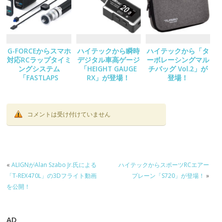
G-FORCEからスマホ
ハイテックから瞬時
ハイテックから「タ
対応RCラップタイミ
デジタル車高ゲージ
ーボレーシングマル
ングシステム
「HEIGHT GAUGE
チバッグ Vol.2」が
「FASTLAPS
RX」が登場！
登場！
Decoder Set」が登
場！
コメントは受け付けていません
«
ALIGNがAlan Szabo Jr.氏による
ハイテックからスポーツRCエアー
「T-REX470L」の3Dフライト動画
プレーン「S720」が登場！
»
を公開！
AD