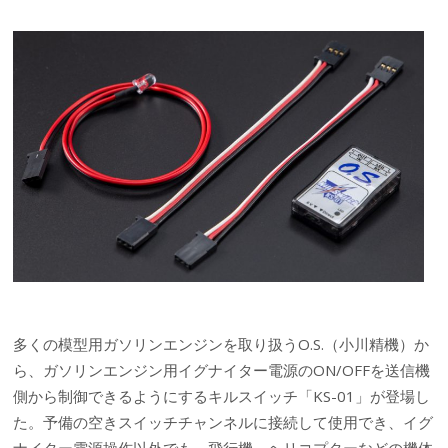
多くの模型用ガソリンエンジンを取り扱うO.S.（小川精機）か
ら、ガソリンエンジン用イグナイター電源のON/OFFを送信機
側から制御できるようにするキルスイッチ「KS-01」が登場し
た。予備の空きスイッチチャンネルに接続して使用でき、イグ
ナイター電源操作以外でも、飛行機、ヘリコプターなどの機体