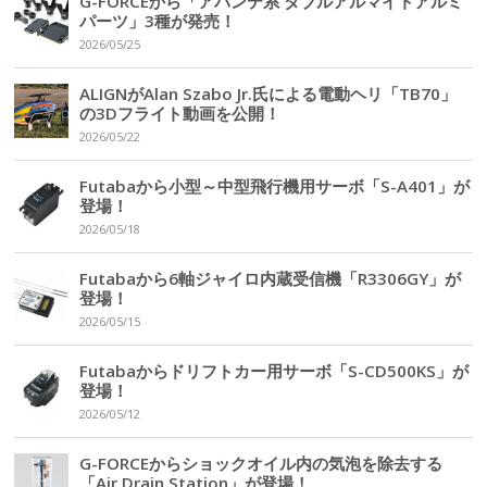
G-FORCEから「アバンテ系 ダブルアルマイトアルミ
パーツ」3種が発売！
2026/05/25
ALIGNがAlan Szabo Jr.氏による電動ヘリ「TB70」
の3Dフライト動画を公開！
2026/05/22
Futabaから小型～中型飛行機用サーボ「S-A401」が
登場！
2026/05/18
Futabaから6軸ジャイロ内蔵受信機「R3306GY」が
登場！
2026/05/15
Futabaからドリフトカー用サーボ「S-CD500KS」が
登場！
2026/05/12
G-FORCEからショックオイル内の気泡を除去する
「Air Drain Station」が登場！