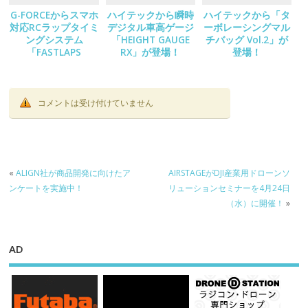
G-FORCEからスマホ
ハイテックから瞬時
ハイテックから「タ
対応RCラップタイミ
デジタル車高ゲージ
ーボレーシングマル
ングシステム
「HEIGHT GAUGE
チバッグ Vol.2」が
「FASTLAPS
RX」が登場！
登場！
Decoder Set」が登
場！
コメントは受け付けていません
«
ALIGN社が商品開発に向けたア
AIRSTAGEがDJI産業用ドローンソ
ンケートを実施中！
リューションセミナーを4月24日
（水）に開催！
»
AD