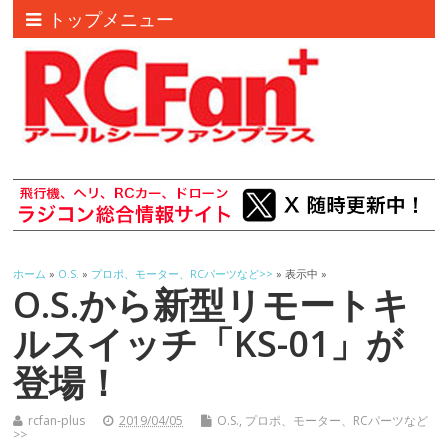
トップメニュー
ホーム
»
O.S.
»
プロポ、モーター、RCパーツなど>>
» 表示中 »
O.S.から新型リモートキ
ルスイッチ「KS-01」が
登場！
rcfan-plus
2019/04/05
O.S.
,
プロポ、モーター、RCパーツなど
>>