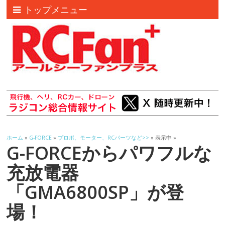
トップメニュー
ホーム
»
G-FORCE
»
プロポ、モーター、RCパーツなど>>
» 表示中 »
G-FORCEからパワフルな
充放電器
「GMA6800SP」が登
場！