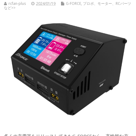
rcfan-plus
2024/01/19
G-FORCE
,
プロポ、モーター、RCパーツ
など>>
多くの充電器をリリースしてきたG-FORCEから、高性能な充