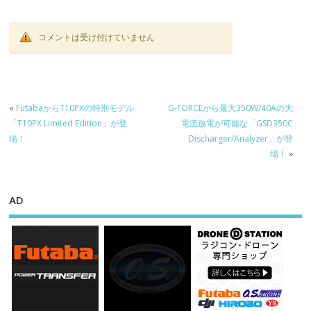
場！
コメントは受け付けていません
«
FutabaからT10PXの特別モデル
G-FORCEから最大350W/40Aの大
「T10PX Limited Edition」が登
電流放電が可能な「GSD350C
場！
Discharger/Analyzer」が登
場！
»
AD