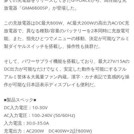
放電器「GMA6800SP」が登場した。
この充放電器はDC最大800W、AC最大200Wの高出力AC/DC充
放電器で、異なる種類/容量のバッテリーを2本同時に充放電可
能。また、指先ひとつでメニューの移動、決定が可能なアルミ
製ダイヤルスイッチを搭載し、操作性も抜群だ。
そして、パワーサプライ機能を搭載しており、最大27V/15Aの
DC出力が可能なだけでなく、安定した動作を可能にするフル
アルミ筐体＆大風量ファン内蔵。漢字・カナ表記で直感的な操
作が可能な日本語表示ディスプレイも便利だ。
■製品スペック■
DC入力電圧：10-30V
AC入力電圧：100-240V (50/60Hz)
入力電流：30.0-35.0A
充電出力：AC200W DC400W×2(計800W)