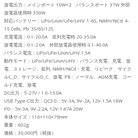
放電出力：メインポート 10W×2 バランスポート 37W 外部
放電器使用時 350W
対応バッテリー：LiPo/LiIon/LiFe/LiHV: 1-6S, NiMH/NiCd: 4-
15 Cells, Pb: 3S/6S/12S
充電電流：0.1-20.0A 並列充電時 20-35.0A
放電電流：0.1-2.0A 外部放電器使用時 0.1-40.0A
バランス電流：LiPo/LiFe/LiIon/LiHV 1.5A
動作モード：LiPo/LiFe/LiIon/LiHV：バランス充電、充電、放
電、ストレージ、並列. NiMH/NiCd：充電、リピーク、サイク
ルC_D、サイクルD_C、放電. PB：ノーマル、AGM充電、コー
ルド充電、放電
DC出力：5-27V / 1.0-15.0A
USB Type-C出力：QC3.0：5V-3A, 9V-2A, 12V-1.5A 18W
PD：5V-3A, 9V-2.2A, 12V-1.67A 20W
本体サイズ：116×110×79mm
重量：602g
価格：30,000円（税抜）