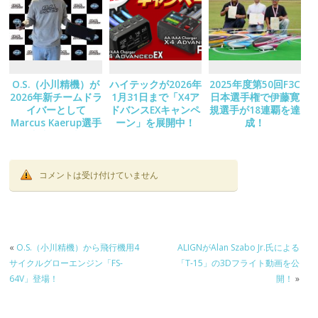
O.S.（小川精機）が
ハイテックが2026年
2025年度第50回F3C
2026年新チームドラ
1月31日まで「X4ア
日本選手権で伊藤寛
イバーとして
ドバンスEXキャンペ
規選手が18連覇を達
Marcus Kaerup選手
ーン」を展開中！
成！
の加入を発表！
コメントは受け付けていません
«
O.S.（小川精機）から飛行機用4
ALIGNがAlan Szabo Jr.氏による
サイクルグローエンジン「FS-
「T-15」の3Dフライト動画を公
64V」登場！
開！
»