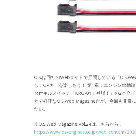
O.S.は同社のWebサイトで展開している「O.S.We
し！GPカーを楽しもう！ 第1章：エンジン始動
タ付キルスイッチ「KRG-01」登場！」の2本
とで好評なO.S.Web Magazineだが、今
たい。
※O.S.Web Magazine Vol.24はこちらから！
https://www.os-engines.co.jp/web_content/202