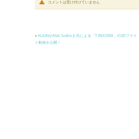
コメントは受け付けていません
«
ALIGNがAlan Szabo Jr.氏による「T-REX300X」の3Dフライ
ト動画を公開！