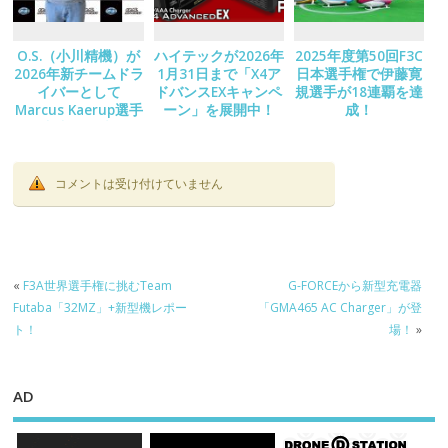
O.S.（小川精機）が
ハイテックが2026年
2025年度第50回F3C
2026年新チームドラ
1月31日まで「X4ア
日本選手権で伊藤寛
イバーとして
ドバンスEXキャンペ
規選手が18連覇を達
Marcus Kaerup選手
ーン」を展開中！
成！
の加入を発表！
コメントは受け付けていません
«
F3A世界選手権に挑むTeam
G-FORCEから新型充電器
Futaba「32MZ」+新型機レポー
「GMA465 AC Charger」が登
ト！
場！
»
AD